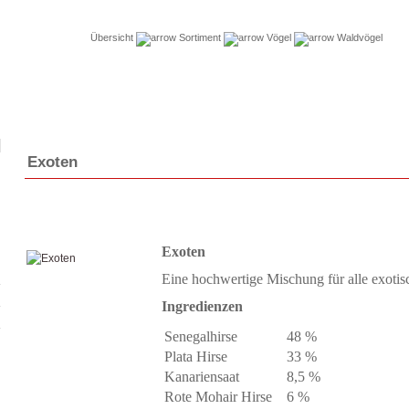
Übersicht
Sortiment
Vögel
Waldvögel
Exoten
Exoten
Eine hochwertige Mischung für alle exotis
Ingredienzen
Senegalhirse
48 %
Plata Hirse
33 %
Kanariensaat
8,5 %
Rote Mohair Hirse
6 %