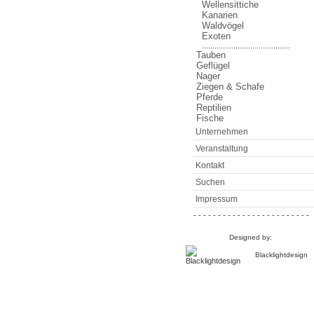
Wellensittiche
Kanarien
Waldvögel
Exoten
..........................................
Tauben
Geflügel
Nager
Ziegen & Schafe
Pferde
Reptilien
Fische
Unternehmen
Veranstaltung
Kontakt
Suchen
Impressum
- - - - - - - - - - - - - - - - - - - - - - - -
Designed by:
Blacklightdesign