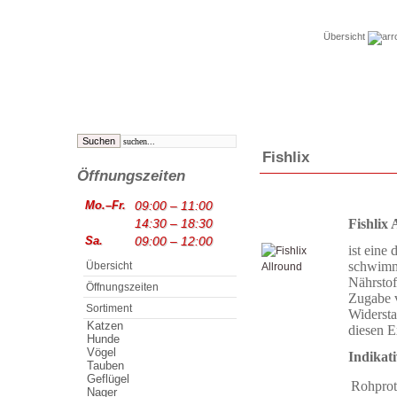
Übersicht
Fishlix
Öffnungszeiten
Mo.–Fr.
09:00 – 11:00
Fishlix 
14:30 – 18:30
Sa.
09:00 – 12:00
ist eine
schwimme
Übersicht
Nährstof
Öffnungszeiten
Zugabe v
Sortiment
Widersta
Katzen
diesen E
Hunde
Vögel
Indikat
Tauben
Geflügel
Rohprot
Nager