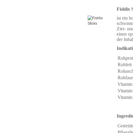
Fishlix 
ist ein 
schwimmf
Zier- un
einen op
der Inhal
Indikat
Rohprot
Rohfett
Rohasc
Rohfase
Vitamin
Vitamin
Vitamin
Ingredi
Getreid
Pflanzl