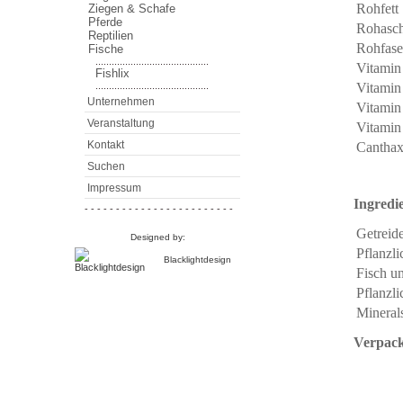
Rohfett
Ziegen & Schafe
Pferde
Rohasc
Reptilien
Rohfase
Fische
..........................................
Vitamin
Fishlix
..........................................
Vitamin
Unternehmen
Vitamin
Veranstaltung
Vitamin
Kontakt
Canthax
Suchen
Impressum
Ingredi
- - - - - - - - - - - - - - - - - - - - - - - -
Getreid
Designed by:
Pflanzl
Blacklightdesign
Fisch u
Pflanzli
Minerals
Verpack