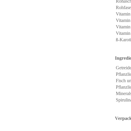
Rohasc
Rohfase
Vitamin
Vitamin
Vitamin
Vitamin
ß-Karot
Ingredi
Getreid
Pflanzl
Fisch u
Pflanzli
Minerals
Spirulin
Verpack