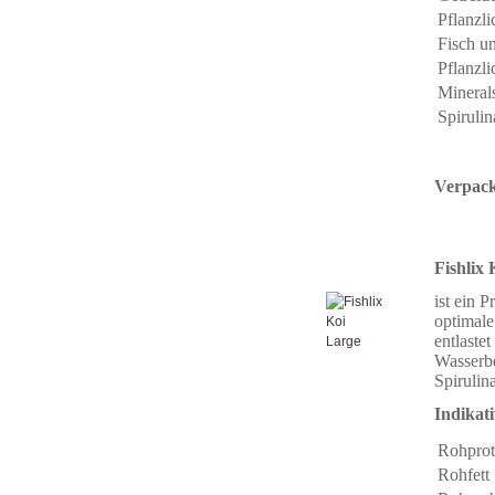
Pflanzl
Fisch u
Pflanzli
Minerals
Spirulin
Verpack
Fishlix
ist ein 
optimale
entlaste
Wasserbe
Spirulin
Indikat
Rohprot
Rohfett