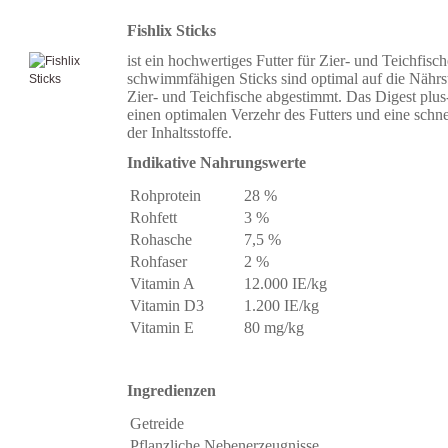
Fishlix Sticks
ist ein hochwertiges Futter für Zier- und Teichfisc
schwimmfähigen Sticks sind optimal auf die Nährst
Zier- und Teichfische abgestimmt. Das Digest plus
einen optimalen Verzehr des Futters und eine schne
der Inhaltsstoffe.
Indikative Nahrungswerte
Rohprotein
28 %
Rohfett
3 %
Rohasche
7,5 %
Rohfaser
2 %
Vitamin A
12.000 IE/kg
Vitamin D3
1.200 IE/kg
Vitamin E
80 mg/kg
Ingredienzen
Getreide
Pflanzliche Nebenerzeugnisse