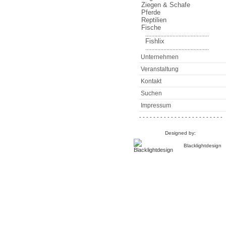
Ziegen & Schafe
Pferde
Reptilien
Fische
..........................................
Fishlix
..........................................
Unternehmen
Veranstaltung
Kontakt
Suchen
Impressum
- - - - - - - - - - - - - - - - - - - - - - - -
Designed by:
Blacklightdesign