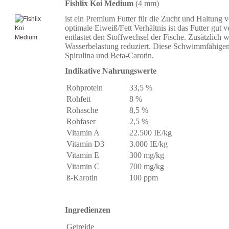
Fishlix Koi Medium
(4 mm)
ist ein Premium Futter für die Zucht und Haltung 
optimale Eiweiß/Fett Verhältnis ist das Futter gut 
entlastet den Stoffwechsel der Fische. Zusätzlich w
Wasserbelastung reduziert. Diese Schwimmfähigen
Spirulina und Beta-Carotin.
Indikative Nahrungswerte
Rohprotein
33,5 %
Rohfett
8 %
Rohasche
8,5 %
Rohfaser
2,5 %
Vitamin A
22.500 IE/kg
Vitamin D3
3.000 IE/kg
Vitamin E
300 mg/kg
Vitamin C
700 mg/kg
ß-Karotin
100 ppm
Ingredienzen
Getreide