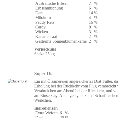
Australische Erbsen
7
%
Erbsenmischung
6
%
Dari
14
%
Milokorn
4
%
Paddy Reis
16
%
Cardy
8
%
Wicken
3
%
Kanariensaat
2
%
Gestreifte Sonnenblumenkerne
2
%
Verpackung
Säcke 25 kg
Super Diät
Ein mit Ölsämereien angereichertes Diät-Futter, da
Erholung bei der Rückkehr vom Flug verabreicht 
Verabreichen am Abend bei der Rückkehr, und vo
am Einsetztag. Auch geeignet zum "Scharfmache
Weibchen.
Ingredienzen
Extra Weizen
6
%
Dari
20
%