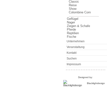
Classic
Reise
Show
Colombine Corn
..........................................
Geflügel
Nager
Ziegen & Schafe
Pferde
Reptilien
Fische
Unternehmen
Veranstaltung
Kontakt
Suchen
Impressum
- - - - - - - - - - - - - - - - - - - - - - - -
Designed by:
Blacklightdesign