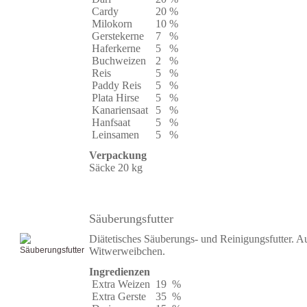
Cardy
20
%
Milokorn
10
%
Gerstekerne
7
%
Haferkerne
5
%
Buchweizen
2
%
Reis
5
%
Paddy Reis
5
%
Plata Hirse
5
%
Kanariensaat
5
%
Hanfsaat
5
%
Leinsamen
5
%
Verpackung
Säcke 20 kg
Säuberungsfutter
Diätetisches Säuberungs- und Reinigungsfutter. Au
Witwerweibchen.
Ingredienzen
Extra Weizen
19
%
Extra Gerste
35
%