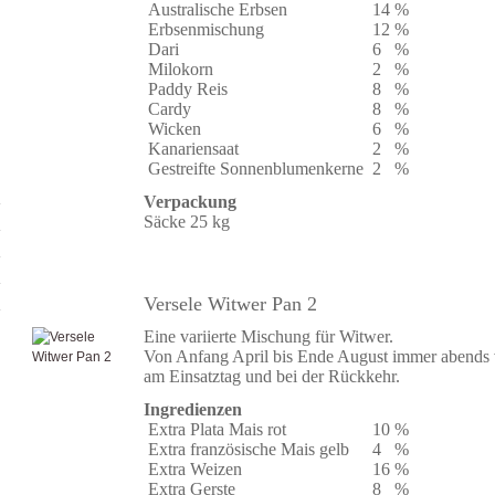
Australische Erbsen
14
%
Erbsenmischung
12
%
Dari
6
%
Milokorn
2
%
Paddy Reis
8
%
Cardy
8
%
Wicken
6
%
Kanariensaat
2
%
Gestreifte Sonnenblumenkerne
2
%
Verpackung
Säcke 25 kg
Versele Witwer Pan 2
Eine variierte Mischung für Witwer.
Von Anfang April bis Ende August immer abends 
am Einsatztag und bei der Rückkehr.
Ingredienzen
Extra Plata Mais rot
10
%
Extra französische Mais gelb
4
%
Extra Weizen
16
%
Extra Gerste
8
%