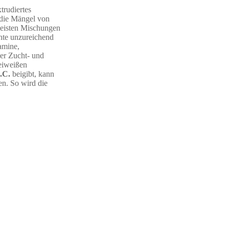
xtrudiertes
 die Mängel von
 meisten Mischungen
nte unzureichend
amine,
er Zucht- und
seiweißen
.C.
beigibt, kann
n. So wird die