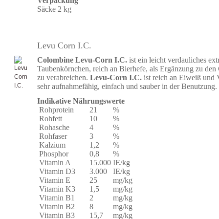
Verpackung
Säcke 2 kg
Levu Corn I.C.
Colombine Levu-Corn I.C.
ist ein leicht verdauliches ext
Taubenkörnchen, reich an Bierhefe, als Ergänzung zu den
zu verabreichen.
Levu-Corn I.C.
ist reich an Eiweiß und
sehr aufnahmefähig, einfach und sauber in der Benutzung.
Indikative Nährungswerte
Rohprotein
21
%
Rohfett
10
%
Rohasche
4
%
Rohfaser
3
%
Kalzium
1,2
%
Phosphor
0,8
%
Vitamin A
15.000
IE/kg
Vitamin D3
3.000
IE/kg
Vitamin E
25
mg/kg
Vitamin K3
1,5
mg/kg
Vitamin B1
2
mg/kg
Vitamin B2
8
mg/kg
Vitamin B3
15,7
mg/kg