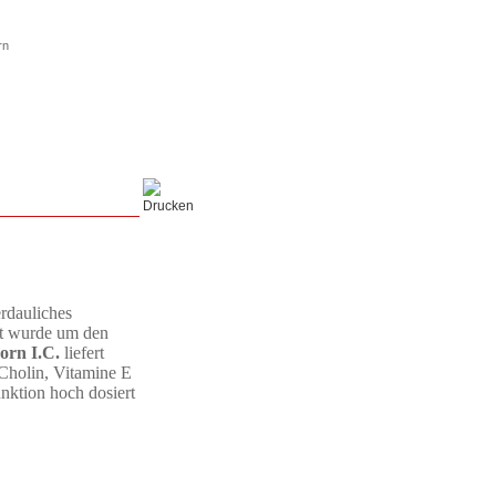
rn
verdauliches
lt wurde um den
orn I.C.
liefert
Cholin, Vitamine E
nktion hoch dosiert