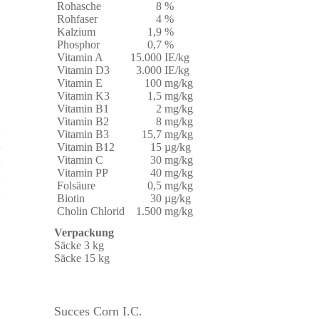
Rohasche
8
%
Rohfaser
4
%
Kalzium
1,9
%
Phosphor
0,7
%
Vitamin A
15.000
IE/kg
Vitamin D3
3.000
IE/kg
Vitamin E
100
mg/kg
Vitamin K3
1,5
mg/kg
Vitamin B1
2
mg/kg
Vitamin B2
8
mg/kg
Vitamin B3
15,7
mg/kg
Vitamin B12
15
µg/kg
Vitamin C
30
mg/kg
Vitamin PP
40
mg/kg
Folsäure
0,5
mg/kg
Biotin
30
µg/kg
Cholin Chlorid
1.500
mg/kg
Verpackung
Säcke 3 kg
Säcke 15 kg
Succes Corn I.C.