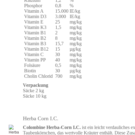
Kalzium
1,2
%
Phosphor
0,8
%
Vitamin A
15.000
IE/kg
Vitamin D3
3.000
IE/kg
Vitamin E
25
mg/kg
Vitamin K3
1,5
mg/kg
Vitamin B1
2
mg/kg
Vitamin B2
8
mg/kg
Vitamin B3
15,7
mg/kg
Vitamin B12
15
µg/kg
Vitamin C
30
mg/kg
Vitamin PP
40
mg/kg
Folsäure
0,5
mg/kg
Biotin
30
µg/kg
Cholin Chlorid
700
mg/kg
Verpackung
Säcke 2 kg
Säcke 10 kg
Herba Corn I.C.
Colombine Herba-Corn I.C.
ist ein leicht verdauliches ex
Taubenkörnchen, das wertvolle Kräuter enthält. Diese Zus