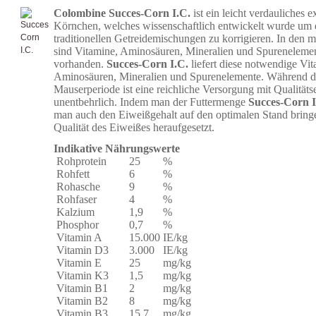
Colombine Succes-Corn I.C.
ist ein leicht verdauliches e
Körnchen, welches wissenschaftlich entwickelt wurde um
traditionellen Getreidemischungen zu korrigieren. In den
sind Vitamine, Aminosäuren, Mineralien und Spureneleme
vorhanden.
Succes-Corn I.C.
liefert diese notwendige Vit
Aminosäuren, Mineralien und Spurenelemente. Während d
Mauserperiode ist eine reichliche Versorgung mit Qualität
unentbehrlich. Indem man der Futtermenge
Succes-Corn I
man auch den Eiweißgehalt auf den optimalen Stand bringe
Qualität des Eiweißes heraufgesetzt.
Indikative Nährungswerte
Rohprotein
25
%
Rohfett
6
%
Rohasche
9
%
Rohfaser
4
%
Kalzium
1,9
%
Phosphor
0,7
%
Vitamin A
15.000
IE/kg
Vitamin D3
3.000
IE/kg
Vitamin E
25
mg/kg
Vitamin K3
1,5
mg/kg
Vitamin B1
2
mg/kg
Vitamin B2
8
mg/kg
Vitamin B3
15,7
mg/kg