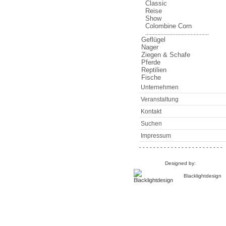
Classic
Reise
Show
Colombine Corn
..........................................
Geflügel
Nager
Ziegen & Schafe
Pferde
Reptilien
Fische
Unternehmen
Veranstaltung
Kontakt
Suchen
Impressum
- - - - - - - - - - - - - - - - - - - - - - - -
Designed by:
Blacklightdesign