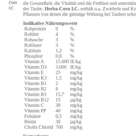
die Gesundheit, die Vitalität und die Freßlust und unterstü
der Taube.
Herba-Corn I.C.
enthält u.a. Zwiebeln und K
Pflanzen von denen die günstige Wirkung bei Tauben schon
Indikative Nährungswerte
Rohprotein
9
%
Rohfett
4
%
Rohasche
3
%
Rohfaser
3
%
Kalzium
1,2
%
Phosphor
0,8
%
Vitamin A
15.000
IE/kg
Vitamin D3
3.000
IE/kg
Vitamin E
25
mg/kg
Vitamin K3
1,5
mg/kg
Vitamin B1
2
mg/kg
Vitamin B2
8
mg/kg
Vitamin B3
15,7
mg/kg
Vitamin B12
15
µg/kg
Vitamin C
30
mg/kg
Vitamin PP
40
mg/kg
Folsäure
0,5
mg/kg
Biotin
30
µg/kg
Cholin Chlorid
700
mg/kg