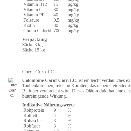
Vitamin B12
15
µg/kg
Vitamin C
30
mg/kg
Vitamin PP
40
mg/kg
Folsäure
0,5
mg/kg
Biotin
30
µg/kg
Cholin Chlorid
700
mg/kg
Verpackung
Säcke 3 kg
Säcke 15 kg
Carot Corn I.C.
Colombine Carot-Corn I.C.
ist ein leicht verdauliches ex
Taubenkörnchen, reich an Karotten, das neben Getreidemi
Beifutter verabreicht wird. Dieses Diätprodukt hat eine en
blutreinigende Wirkung.
Indikative Nährungswerte
Rohprotein
9
%
Rohfett
4
%
Rohasche
3
%
Rohfaser
3
%