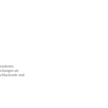
trudiertes
schungen als
tschlackende und